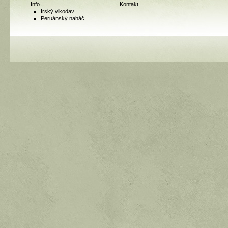
Info
Kontakt
Irský vlkodav
Peruánský naháč