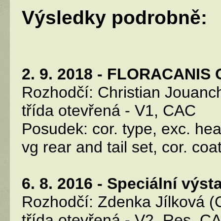
Výsledky podrobně:
2. 9. 2018 - FLORACANIS
Rozhodčí: Christian Jouanch
třída otevřená - V1, CAC
Posudek: cor. type, exc. head
vg rear and tail set, cor. co
6. 8. 2016 - Speciální vý
Rozhodčí: Zdenka Jílková (
třída otevřená - V2, Res. C