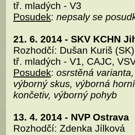
tř. mladých - V3
Posudek
:
nepsaly se posud
21. 6. 2014 - SKV KCHN Ji
Rozhodčí: Dušan Kuriš (SK)
tř. mladých - V1, CAJC, VS
Posudek
:
osrstěná varianta,
výborný skus, výborná horní 
končetiv, výborný pohyb
13. 4. 2014 - NVP Ostrava
Rozhodčí: Zdenka Jílková