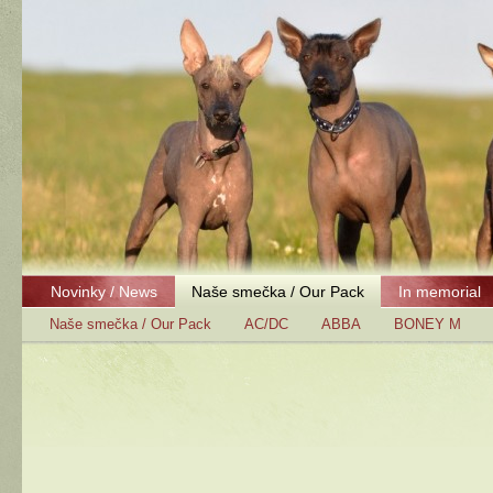
Novinky / News
Naše smečka / Our Pack
In memorial
Naše smečka / Our Pack
AC/DC
ABBA
BONEY M