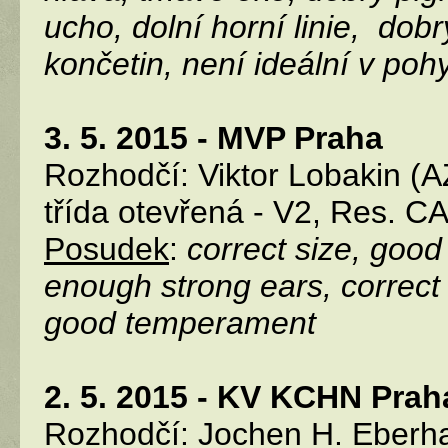
ucho, dolní horní linie, dob
končetin, není ideální v po
3. 5. 2015 - MVP Praha
Rozhodčí: Viktor Lobakin (
třída otevřená - V2, Res. C
Posudek
:
correct size, good
enough strong ears, correct t
good temperament
2. 5. 2015 - KV KCHN Prah
Rozhodčí: Jochen H. Eberha