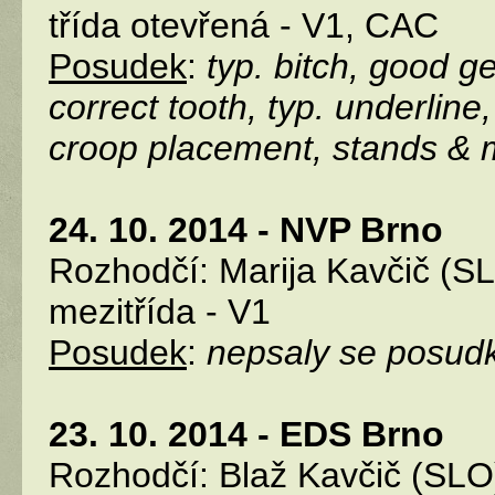
třída otevřená - V1, CAC
Posudek
:
typ. bitch, good ge
correct tooth, typ. underline,
croop placement, stands & mo
24. 10. 2014 - NVP Brno
Rozhodčí: Marija Kavčič (S
mezitřída - V1
Posudek
:
nepsaly se posud
23. 10. 2014 - EDS Brno
Rozhodčí: Blaž Kavčič (SLO