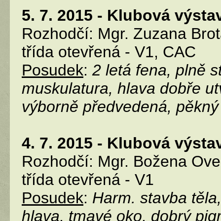
5. 7. 2015 - Klubová výst
Rozhodčí: Mgr. Zuzana Bro
třída otevřená - V1, CAC
Posudek
:
2 letá fena, plně 
muskulatura, hlava dobře u
výborně předvedená, pěkný
4. 7. 2015 - Klubová výst
Rozhodčí: Mgr. Božena Ove
třída otevřená - V1
Posudek
:
Harm. stavba těla
hlava, tmavé oko, dobrý pig