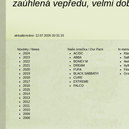
zaúhlená vepředu, velmi do
aktualizováno: 12.07.2026 20:31:15
Novinky / News
Naše smečka / Our Pack
In memo
2024
AC/DC
Kla
2023
ABBA
Sal
2022
BONEY M
Awi
2021
DREAM
Ayl
2020
FUFA
Flo
2019
BLACK SABBATH
Gr
2018
CURE
2017
EXTREME
2016
FALCO
2015
2014
2013
2012
2011
2010
2009
2008