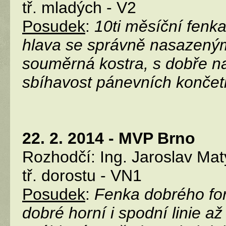
tř. mladých - V2
Posudek
:
10ti měsíční fenka
hlava se správně nasazený
souměrná kostra, s dobře 
sbíhavost pánevních končet
22. 2. 2014 - MVP Brno
Rozhodčí: Ing. Jaroslav Ma
tř. dorostu - VN1
Posudek
:
Fenka dobrého for
dobré horní i spodní linie až