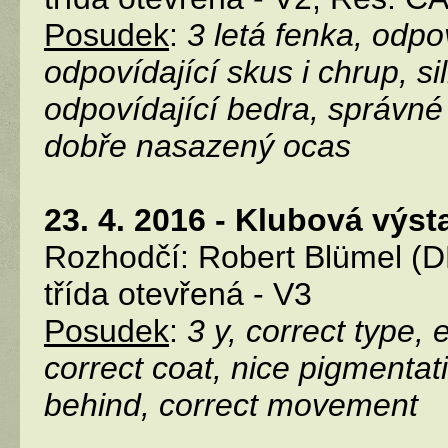
Posudek
:
3 letá fenka, odpo
odpovídající skus i chrup, s
odpovídající bedra, správné
dobře nasazený ocas
23. 4. 2016 - Klubová vý
Rozhodčí: Robert Blümel (D
třída otevřená - V3
Posudek
:
3 y, correct type,
correct coat, nice pigmentat
behind, correct movement