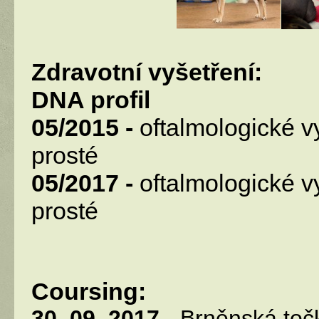
Zdravotní vyšetření:
DNA profil
05/2015 -
oftalmologické v
prosté
05/2017
-
oftalmologické v
prosté
Coursing:
30. 09. 2017
- Brněnská točk