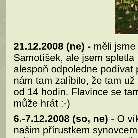
21.12.2008 (ne) -
měli jsme 
Samotíšek, ale jsem spletla
alespoň odpoledne podívat p
nám tam zalíbilo, že tam už
od 14 hodin. Flavince se tam
může hrát :-)
6.-7.12.2008 (so, ne)
- O ví
našim přírustkem synovcem 