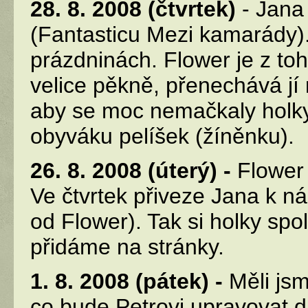
28. 8. 2008 (čtvrtek)
- Jana
(Fantasticu Mezi kamarády)
prázdninách. Flower je z toho
velice pěkně, přenechává jí 
aby se moc nemačkaly holky,
obyváku pelíšek (žíněnku).
26. 8. 2008 (úterý) -
Flower
Ve čtvrtek přiveze Jana k n
od Flower). Tak si holky spo
přidáme na stránky.
1. 8. 2008 (pátek) -
Měli jsm
co bude Petrovi upravovat dre