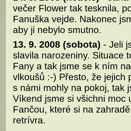
večer Flower tak tesknila, p
Fanuška vejde. Nakonec jsme
aby ji nebylo smutno.
13. 9. 2008 (sobota)
- Jeli 
slavila narozeniny. Situace t
Fany a tak jsme se k ním na
vlkoušů :-) Přesto, že jejich
s námi mohly na pokoj, tak 
Víkend jsme si všichni moc už
Fančou, které si na zahradě
retrívra.