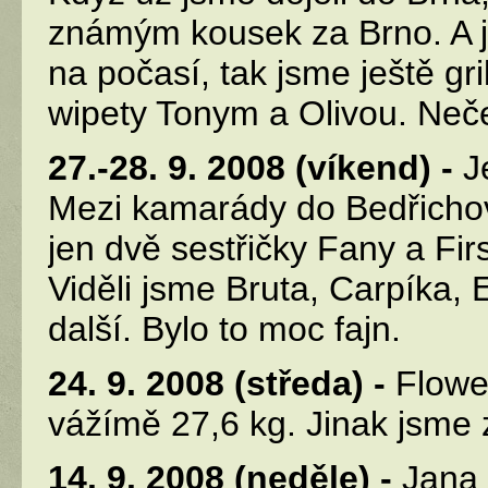
známým kousek za Brno. A je
na počasí, tak jsme ještě gri
wipety Tonym a Olivou. Neče
27.-28. 9. 2008 (víkend) -
Je
Mezi kamarády do Bedřichov
jen dvě sestřičky Fany a First
Viděli jsme Bruta, Carpíka, E
další. Bylo to moc fajn.
24. 9. 2008 (středa) -
Flower
vážímě 27,6 kg. Jinak jsme z
14. 9. 2008 (neděle) -
Jana 