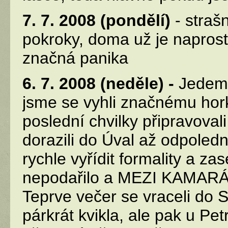
7. 7. 2008 (pondělí)
- strašn
pokroky, doma už je naprosto
značná panika
6. 7. 2008 (neděle) -
Jedeme
jsme se vyhli značnému hork
poslední chvilky připravovali
dorazili do Úval až odpoledn
rychle vyřídit formality a z
nepodařilo a MEZI KAMARÁD
Teprve večer se vraceli do 
párkrát kvikla, ale pak u P