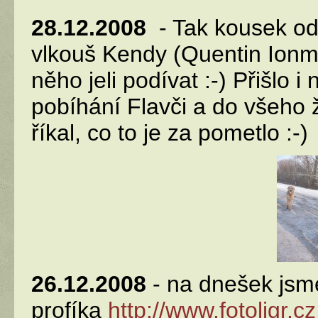
28.12.2008
- Tak kousek od 
vlkouš Kendy (Quentin Ionm
něho jeli podívat :-) Přišlo 
pobíhání Flavči a do všeho 
říkal, co to je za pometlo :-)
26.12.2008
- na dnešek jsme 
profíka
http://www.fotoligr.cz