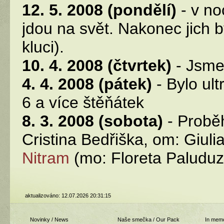
12. 5. 2008 (pondělí)
- v no
jdou na svět. Nakonec jich b
kluci).
10. 4. 2008 (čtvrtek)
- Jsme
4. 4. 2008 (pátek)
- Bylo ul
6 a více štěňátek
8. 3. 2008 (sobota)
- Proběh
Cristina Bedřiška, om: Giuli
Nitram
(mo: Floreta Paluduz
aktualizováno: 12.07.2026 20:31:15
Novinky / News
Naše smečka / Our Pack
In memo