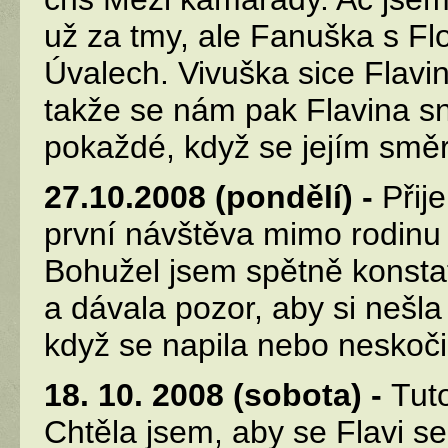
už za tmy, ale Fanuška s Fl
Úvalech. Vivuška sice Flavin
takže se nám pak Flavina sna
pokaždé, když se jejím směr
27.10.2008 (pondělí) -
Přij
první návštěva mimo rodinu
Bohužel jsem spětně konstat
a dávala pozor, aby si nešla
když se napila nebo neskoči
18. 10. 2008 (sobota) -
Tut
Chtěla jsem, aby se Flavi s