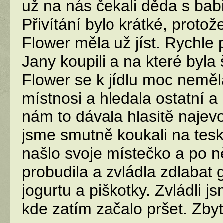
už na nás čekali děda s babi
Přivítání bylo krátké, protož
Flower měla už jíst. Rychle p
Jany koupili a na které byla
Flower se k jídlu moc nemě
místnosi a hledala ostatní a 
nám to dávala hlasitě najevo
jsme smutně koukali na teskn
našlo svoje místečko a po n
probudila a
zvládla zdlabat 
jogurtu a piškotky. Zvládli 
kde zatím začalo pršet. Zbyte