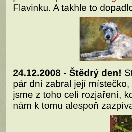
Flavinku. A takhle to dopadlo
24.12.2008 - Štědrý den!
S
pár dní zabral její místečko,
jsme z toho celí rozjaření, 
nám k tomu alespoň zazpíva