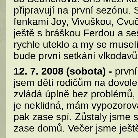
připravují na první sezónu. 
fenkami Joy, Vivuškou, Cvuč
ještě s bráškou Ferdou a s
rychle uteklo a my se musel
bude první setkání vlkodavů
12. 7. 2008 (sobota) -
první
jsem děti rodičům na dovole
zvládá úplně bez problémů, 
je neklidná, mám vypozorov
pak zase spí. Zůstaly jsme 
zase domů. Večer jsme ješt