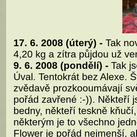
17. 6. 2008 (úterý) -
Tak no
4,20 kg a zítra půjdou už ve
9. 6. 2008 (pondělí) -
Tak js
Úval. Tentokrát bez Alexe. 
zvědavě prozkooumávají svět
pořád zavřené :-)). Někteří j
bedny, někteří teskně kňučí
některým je to všechno jedno
Flower je pořád nejmenší, a