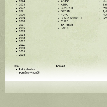
2024
AC/DC
Kla
2023
ABBA
Sal
2022
BONEY M
Awi
2021
DREAM
Ayl
2020
FUFA
Flo
2019
BLACK SABBATH
Gr
2018
CURE
2017
EXTREME
2016
FALCO
2015
2014
2013
2012
2011
2010
2009
2008
Info
Kontakt
Irský vlkodav
Peruánský naháč