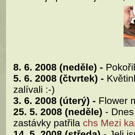
8. 6. 2008 (neděle) -
Pokořil
5. 6. 2008 (čtvrtek) -
Květink
zalívali :-)
3. 6. 2008 (úterý) -
Flower m
25. 5. 2008 (neděle)
- Dnes 
zastávky patřila
chs Mezi k
14. 5. 2008 (středa)
- Jeli 