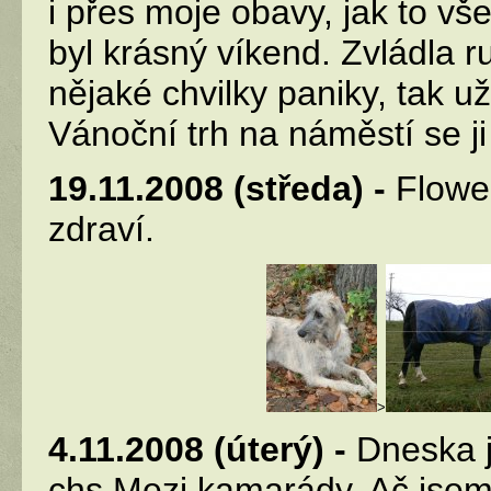
i přes moje obavy, jak to vš
byl krásný víkend. Zvládla ru
nějaké chvilky paniky, tak 
Vánoční trh na náměstí se ji 
19.11.2008 (středa) -
Flowe
zdraví.
>
4.11.2008 (úterý) -
Dneska j
chs Mezi kamarády. Ač jsem 