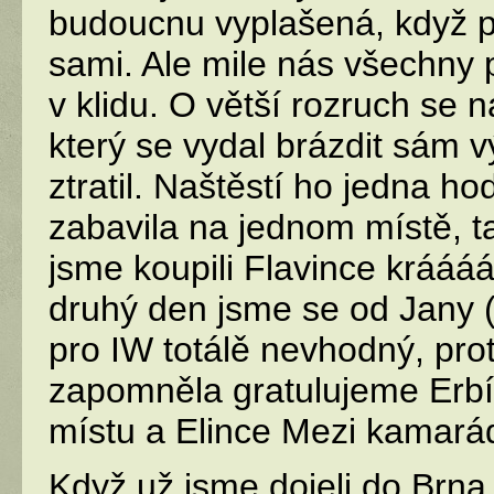
budoucnu vyplašená, když 
sami. Ale mile nás všechny 
v klidu. O větší rozruch se n
který se vydal brázdit sám v
ztratil. Naštěstí ho jedna h
zabavila na jednom místě, t
jsme koupili Flavince krááá
druhý den jsme se od Jany 
pro IW totálě nevhodný, pro
zapomněla gratulujeme Erb
místu a Elince Mezi kamarád
Když už jsme dojeli do Brna,