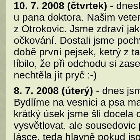
10. 7. 2008 (čtvrtek) -
dnesk
u pana doktora. Našim vete
z Otrokovic. Jsme zdraví jak
očkování. Dostali jsme poch
době první pejsek, ketrý z t
líbilo, že při odchodu si za
nechtěla jít pryč :-)
8. 7. 2008 (úterý)
- dnes jsm
Bydlíme na vesnici a psa ma
krátký úsek jsme šli docela
vysvětlovat, ale sousedovic
lásce, teda hlavně pokud js