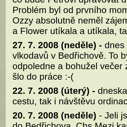
Problém byl od prvního mome
Ozzy absolutně neměl zájem 
a Flower utíkala a utíkala, t
27. 7. 2008 (neděle) -
dnes 
vlkodavů v Bedřichově. To b
odpoledne a bohužel večer 
šlo do práce :-(
22. 7. 2008 (úterý) -
dneska 
cestu, tak i návštěvu ordina
20. 7. 2008 (neděle)
- Jeli
do Bedřichova. Chs Mezi ka