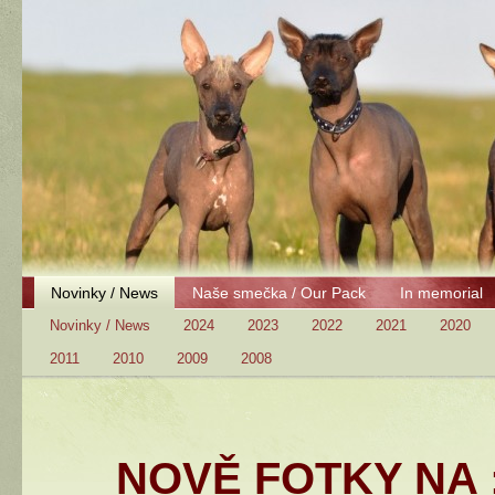
Novinky / News
Naše smečka / Our Pack
In memorial
Novinky / News
2024
2023
2022
2021
2020
2011
2010
2009
2008
NOVĚ FOTKY NA 